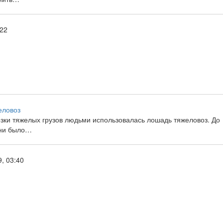
:22
еловоз
зки тяжелых грузов людьми использовалась лошадь тяжеловоз. До
ени было…
, 03:40