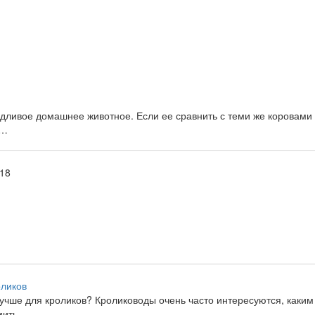
дливое домашнее животное. Если ее сравнить с теми же коровами
д…
:18
оликов
учше для кроликов? Кролиководы очень часто интересуются, каким
мить…