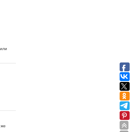
 или
 же