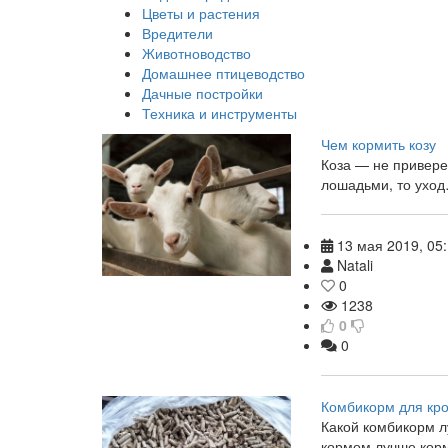
Цветы и растения
Вредители
Животноводство
Домашнее птицеводство
Дачные постройки
Техника и инструменты
Чем кормить козу
Коза — не привере
лошадьми, то ухо
13 мая 2019, 05
Natali
0
1238
0
0
Комбикорм для кр
Какой комбикорм л
кормом лучше кор