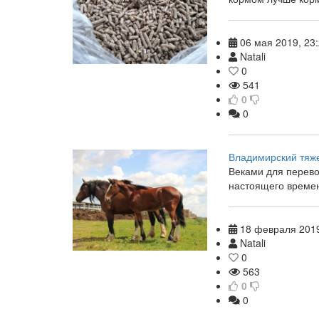
06 мая 2019, 23
Natali
0
541
0
0
Владимирский тяж
Веками для перево
настоящего врем
18 февраля 2019
Natali
0
563
0
0