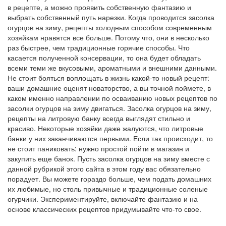
в рецепте, а можно проявить собственную фантазию и
выбрать собственный путь нарезки. Когда проводится засолка
огурцов на зиму, рецепты холодным способом современным
хозяйкам нравятся все больше. Потому что, они в несколько
раз быстрее, чем традиционные горячие способы. Что
касается полученной консервации, то она будет обладать
всеми теми же вкусовыми, ароматными и внешними данными.
Не стоит бояться воплощать в жизнь какой-то новый рецепт:
ваши домашние оценят новаторство, а вы точной поймете, в
каком именно направлении по осваиванию новых рецептов по
засолки огурцов на зиму двигаться. Засолка огурцов на зиму,
рецепты на литровую банку всегда выглядят стильно и
красиво. Некоторые хозяйки даже жалуются, что литровые
банки у них заканчиваются первыми. Если так происходит, то
не стоит паниковать: нужно простой пойти в магазин и
закупить еще банок. Пусть засолка огурцов на зиму вместе с
данной рубрикой этого сайта в этом году вас обязательно
порадует. Вы можете гораздо больше, чем подать домашних
их любимые, но столь привычные и традиционные соленые
огурчики. Экспериментируйте, включайте фантазию и на
основе классических рецептов придумывайте что-то свое.