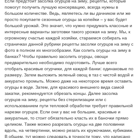
Если предстоит засолка огурцов на зиму, рецепты, которые
помогут получить лучшую консервацию, всегда нужны в
большом количестве. Ведь, являетесь ли вы дачником или же
просто покупаете сезонные огурцы за копейки – у вас будет
большой урожай. Это значит, что нужно придумать классные и
интересные варианты заготовки такого урожая на зиму. Мы, к
огромному счастью каждой хозяйки, стараемся собирать на
страничках данной рубрики рецепты засолки огурцов на зиму с
фото в полном их многообразии. Как солить огурцы на зиму в
банках? Чтобы правильно засолить огурцы, овощи
предварительно необходимо подготовить. Лучше всего
отобрать красивые огурчики, для каждой банки: одинаковые по
размеру. Затем выложить зеленый овощ в таз с чистой водой и
аккуратно промыть. Можно даже на некоторое время оставить
огурцы в воде. Затем, для красивого внешнего вида самой
закатки, рекомендуется обрезать концы. Далее засолка
огурцов на зиму, рецепты без стерилизации или с
использованием пути тепловой обработки требует правильной
нарезки огурцов. Если они у вас не большие, красивые и
аккуратные, то стоит обязательно класть их в баночки прямо
целиком. Также можно разрезать огурцы на две половинки
вдоль, на четвертинки, можно резать их кружочками, кубиками.
В общем, тут можно следовать в точности тому, что написано