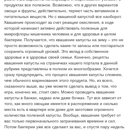
продуктах все полезное. Возможно, что в других вариантов
овощи и фрукты, действительно, теряют часть витаминов и
питательных веществ. Но с квашеной капустой все наоборот.
Квашение происходит за счет реакции окисления, в ходе
которой начинают активно действовать полезные для
микрофлоры кишечника человека и для здоровья в целом
бактерии. Получается, что квашение капусты на зиму – это не
просто возможность сделать какие-то запасы или постараться
сохранить огромный урожай. Это вклад в собственное
здоровье и в здоровье своей семьи. Конечно, рецепты
квашения капусты на страничках нашего портала в данной
рубрике представлены в полном их многообразии. Хочется
сразу предупредить, что процесс квашения капусты сложнее,
чем обычного маринования этого продукта. Но, из всего,
сказанного выше, вы уже можете сделать вывод о том, что
игра, конечно же, стоит свеч. Можно проводить квашение
капусты в банках, кадках или даже бочках. Тут все зависит от
того, как много овощам имеется в распоряжение и сколько
места есть в квартире или доме для заготовки огромного
количества полезной капусты. Вообще, квашение требует от
вас только первоначального затрачивания времени и сил.
Потом бактерии уже все сделают за вас, и спустя пару недель