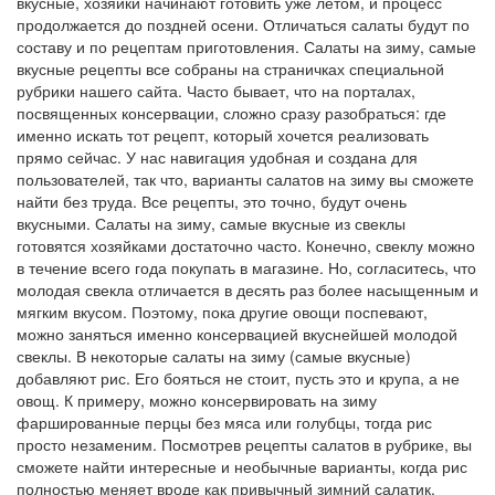
вкусные, хозяйки начинают готовить уже летом, и процесс
продолжается до поздней осени. Отличаться салаты будут по
составу и по рецептам приготовления. Салаты на зиму, самые
вкусные рецепты все собраны на страничках специальной
рубрики нашего сайта. Часто бывает, что на порталах,
посвященных консервации, сложно сразу разобраться: где
именно искать тот рецепт, который хочется реализовать
прямо сейчас. У нас навигация удобная и создана для
пользователей, так что, варианты салатов на зиму вы сможете
найти без труда. Все рецепты, это точно, будут очень
вкусными. Салаты на зиму, самые вкусные из свеклы
готовятся хозяйками достаточно часто. Конечно, свеклу можно
в течение всего года покупать в магазине. Но, согласитесь, что
молодая свекла отличается в десять раз более насыщенным и
мягким вкусом. Поэтому, пока другие овощи поспевают,
можно заняться именно консервацией вкуснейшей молодой
свеклы. В некоторые салаты на зиму (самые вкусные)
добавляют рис. Его бояться не стоит, пусть это и крупа, а не
овощ. К примеру, можно консервировать на зиму
фаршированные перцы без мяса или голубцы, тогда рис
просто незаменим. Посмотрев рецепты салатов в рубрике, вы
сможете найти интересные и необычные варианты, когда рис
полностью меняет вроде как привычный зимний салатик.