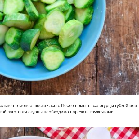
ельно не менее шести часов. После помыть все огурцы губкой или
акой заготовки огурцы необходимо нарезать кружочками.