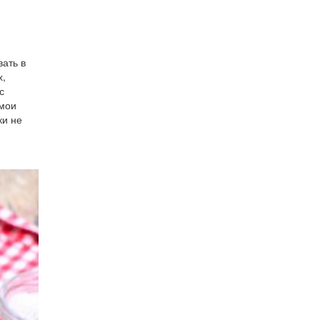
вать в
х,
с
 мои
ки не