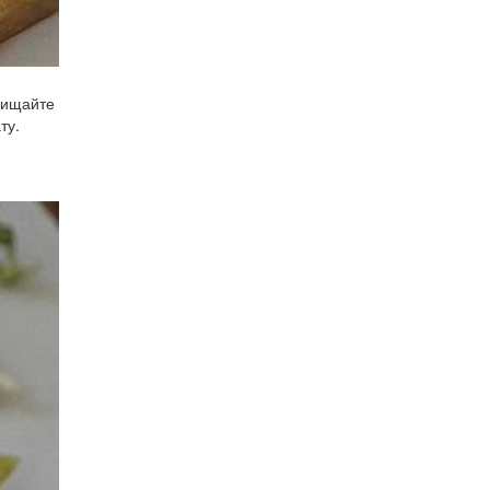
чищайте
ту.