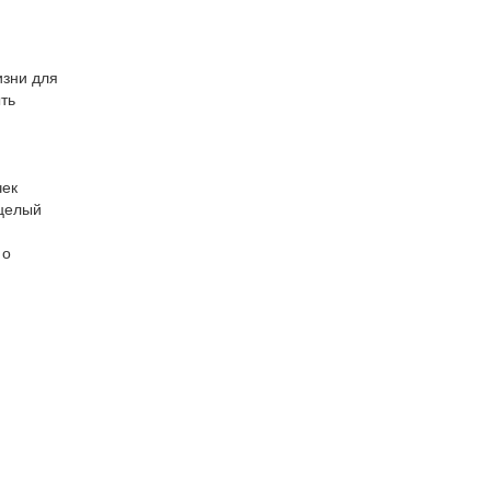
изни для
ыть
чек
 целый
 о