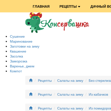
ГЛАВНАЯ
РЕЦЕПТЫ
ДАЧНЫЙ В
Сушение
Маринование
Заготовки на зиму
Квашение
Засолка
Заморозка
Варенье, джем
Компот
Рецепты
Салаты на зиму
Без стерилиз
Рецепты
Салаты на зиму
Из кабачков
Рецепты
Салаты на зиму
Из помидоро