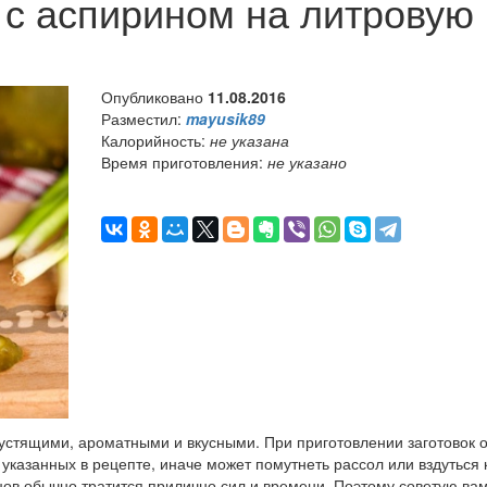
 с аспирином на литровую
Опубликовано
11.08.2016
Разместил:
mayusik89
Калорийность:
не указана
Время приготовления:
не указано
устящими, ароматными и вкусными. При приготовлении заготовок 
указанных в рецепте, иначе может помутнеть рассол или вздуться 
рцов обычно тратится прилично сил и времени. Поэтому советую ва