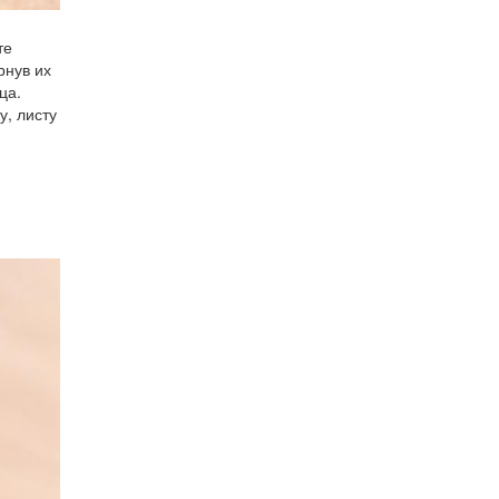
те
рнув их
ца.
у, листу