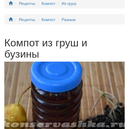
Рецепты
Компот
Из груш
Рецепты
Компот
Разные
Компот из груш и
бузины