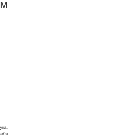
ом
ука,
себя