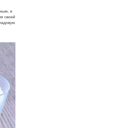
еным, и
ля своей
кладовую