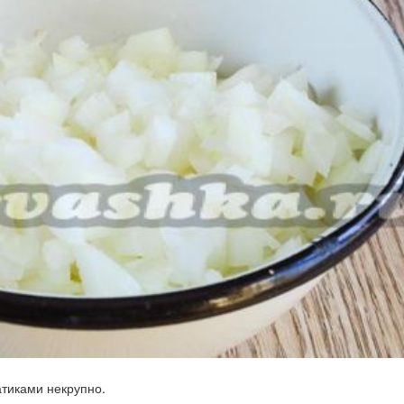
атиками некрупно.