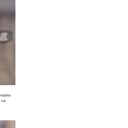
андаш.
 на