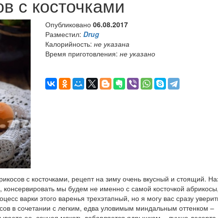
ов с косточками
Опубликовано
06.08.2017
Разместил:
Drug
Калорийность:
не указана
Время приготовления:
не указано
рикосов с косточками, рецепт на зиму очень вкусный и стоящий. Н
, консервировать мы будем не именно с самой косточкой абрикосы,
цесс варки этого варенья трехэтапный, но я могу вас сразу уверит
осов в сочетании с легким, едва уловимым миндальным оттенком –
усываете ее, сочная мякоть добавляется ядрышком – лучше десерта