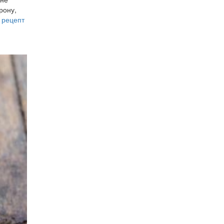
рону,
й
рецепт