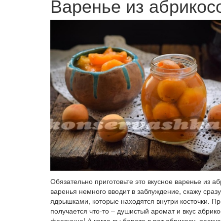
Варенье из абрикос
Обязательно приготовьте это вкусное варенье из аб
варенья немного вводит в заблуждение, скажу сразу
ядрышками, которые находятся внутри косточки. Про
получается что-то – душистый аромат и вкус абрик
феерично! А когда вы берете в рот абрикосу, раск