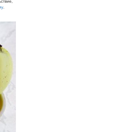
ьствие,
му
.