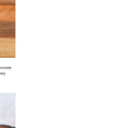
полнив
ому