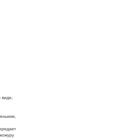
 виде,
неньким,
передает
 кожуру