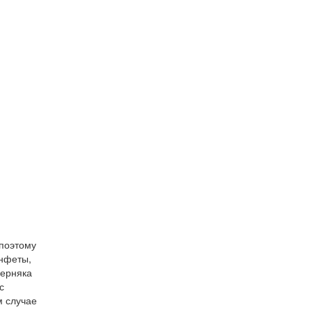
 поэтому
онфеты,
верняка
с
м случае