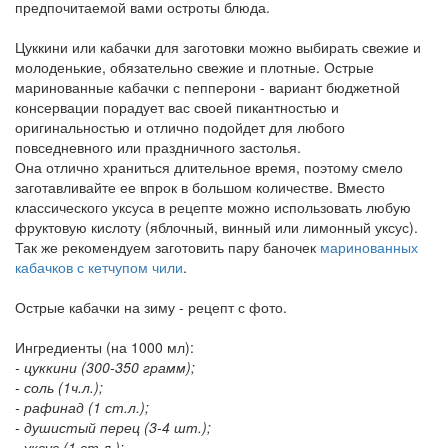
предпочитаемой вами остроты блюда.
Цуккини или кабачки для заготовки можно выбирать свежие и
молоденькие, обязательно свежие и плотные. Острые
маринованные кабачки с пепперони - вариант бюджетной
консервации порадует вас своей пикантностью и
оригинальностью и отлично подойдет для любого
повседневного или праздничного застолья.
Она отлично храниться длительное время, поэтому смело
заготавливайте ее впрок в большом количестве. Вместо
классического уксуса в рецепте можно использовать любую
фруктовую кислоту (яблочный, винный или лимонный уксус).
Так же рекомендуем заготовить пару баночек
маринованных
кабачков с кетчупом чили
.
Острые кабачки на зиму - рецепт с фото.
Ингредиенты (на 1000 мл):
- цуккини (300-350 грамм);
- соль (1ч.л.);
- рафинад (1 ст.л.);
- душистый перец (3-4 шт.);
- уксус (1 ст.л.);