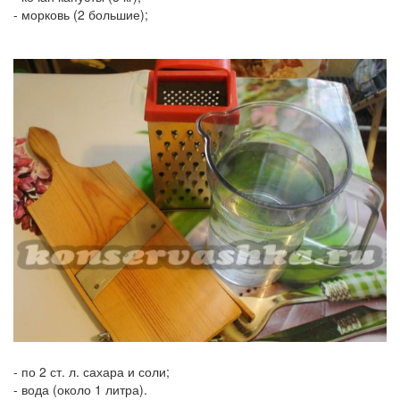
-
морковь (2 большие);
-
по 2 ст. л. сахара и соли;
-
вода (около 1 литра).