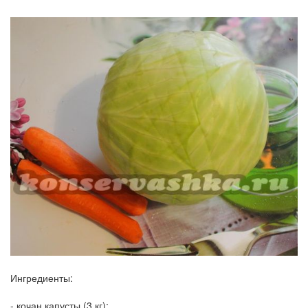
Ингредиенты:
-
кочан капусты (3 кг);