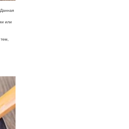
 Данная
ми или
 тем,