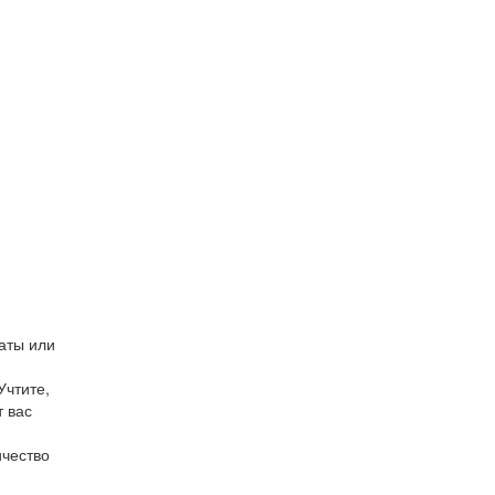
аты или
Учтите,
т вас
ичество