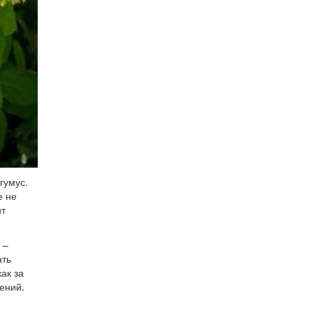
гумус.
е не
ит
 –
ать
ак за
ений.