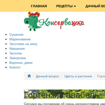
ГЛАВНАЯ
РЕЦЕПТЫ
ДАЧНЫЙ В
Сушение
Маринование
Заготовки на зиму
Квашение
Засолка
Заморозка
Варенье, джем
Компот
Дачный вопрос
Цветы и растения
Горт
Гортензия анабель
Сегодня мы поговорим об очень неприхотливом цвет