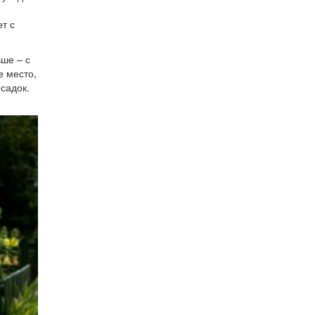
т с
ьше – с
е место,
есадок.