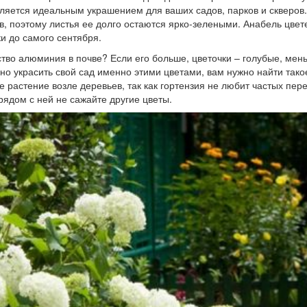
вляется идеальным украшением для ваших садов, парков и скверов.
в, поэтому листья ее долго остаются ярко-зелеными. Анабель цвете
и до самого сентября.
ество алюминия в почве? Если его больше, цветочки – голубые, мен
о украсить свой сад именно этими цветами, вам нужно найти тако
е растение возле деревьев, так как гортензия не любит частых пер
рядом с ней не сажайте другие цветы.