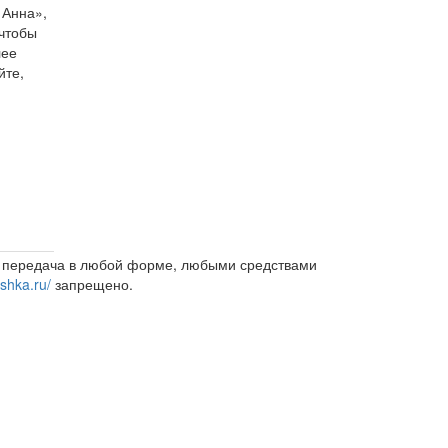
 Анна»,
 чтобы
лее
йте,
и передача в любой форме, любыми средствами
ashka.ru/
запрещено.