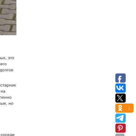
ых, это
него
 долгое
устарник
 на
епенно
ные, но
1
 соседи