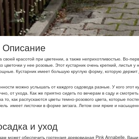
Описание
своей красотой при цветении, а также неприхотливостью. Во-перв
 цветочки у нее розовые. Этот кустарник очень крепкий, листья у 
мощные. Кустарник имеет большую круглую форму, которую держит
нности можно услышать от каждого садовода разные. У кого этот к
нечно, от ухода. Как же приятно сидеть по вечерам в саду и смотреть
а то, как распускаются цветы темно-розового цвета, которые пост
ель имеет листочки в форме зигзага. Летом они яркие и насыщен
осадка и уход
 вам может обеспечить гортензия древовидная Pink Annabelle. Ваши