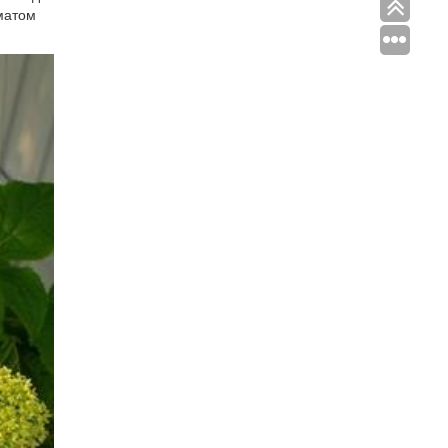
матом