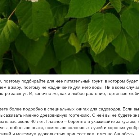
, поэтому подбирайте для нее питательный грунт, в котором будет 
чем в жару, поэтому не жадничайте для него воды. Ни в коем случа
тро завянут. И, конечно же, как и любое растение, гортензия люб
ете более подробно в специальных книгах для садоводов. Если вы
высаживать именно древовидную гортензию. С ней вы не будете зн
ать вас около 40 лет. Главное – берегите и ухаживайте за кустом, к
очвы, побольше влаги, поменьше солнечных лучей и хороших удобр
усилий и максимум удовольствия принесет вам именно Аннабель.