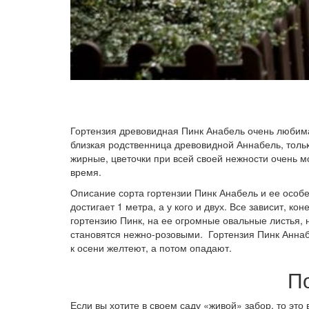
Гортензия древовидная Пинк Анабель очень любима 
близкая родственница древовидной Аннабель, только
жирные, цветочки при всей своей нежности очень 
время.
Описание сорта гортензии Пинк Анабель и ее особе
достигает 1 метра, а у кого и двух. Все зависит, ко
гортензию Пинк, на ее огромные овальные листья, н
становятся нежно-розовыми. Гортензия Пинк Аннаб
к осени желтеют, а потом опадают.
П
Если вы хотите в своем саду «живой» забор, то это