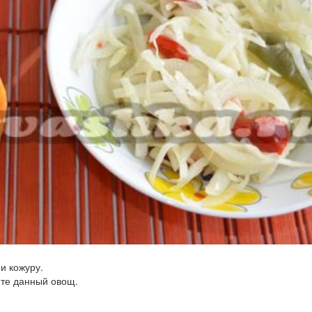
и кожуру.
ите данный овощ.