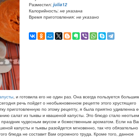
Разместил:
julia12
Калорийность:
не указана
Время приготовления:
не указано
апусты
, и готовила его не один раз. Она всегда пользуется больши
 сегодня речь пойдет о необыкновенном рецепте этого хрустящего
стку приготовленную по этому рецепту, я была приятно удивленна е
нию салат из тыквы и квашеной капусты. Это блюдо стало неотъе
т праздник чудесным вкусом и божественным ароматом. Если на В
вашеной капусты и тыквы разойдется мгновенно, так что обязательно
того блюда не составит Вам огромного труда. Кроме того, данное