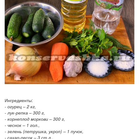
Ингредиенты:
- огурец – 2 кг,
- лук-репка – 300 г,
- корнеплод моркови – 300 г,
- чеснок – 1 гол.,
- зелень (петрушка, укроп) – 1 пучок,
- сахар-песок – 3 ст.л.,