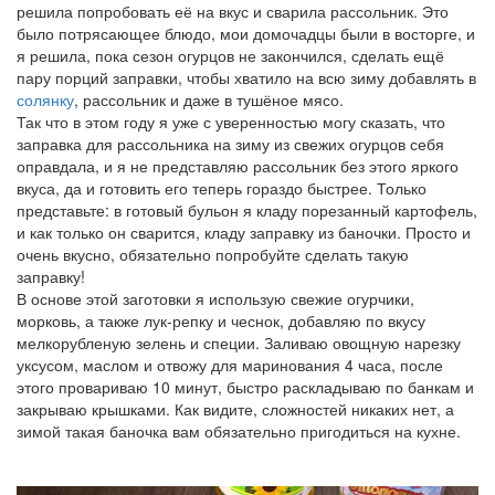
решила попробовать её на вкус и сварила рассольник. Это
было потрясающее блюдо, мои домочадцы были в восторге, и
я решила, пока сезон огурцов не закончился, сделать ещё
пару порций заправки, чтобы хватило на всю зиму добавлять в
солянку
, рассольник и даже в тушёное мясо.
Так что в этом году я уже с уверенностью могу сказать, что
заправка для рассольника на зиму из свежих огурцов себя
оправдала, и я не представляю рассольник без этого яркого
вкуса, да и готовить его теперь гораздо быстрее. Только
представьте: в готовый бульон я кладу порезанный картофель,
и как только он сварится, кладу заправку из баночки. Просто и
очень вкусно, обязательно попробуйте сделать такую
заправку!
В основе этой заготовки я использую свежие огурчики,
морковь, а также лук-репку и чеснок, добавляю по вкусу
мелкорубленую зелень и специи. Заливаю овощную нарезку
уксусом, маслом и отвожу для маринования 4 часа, после
этого провариваю 10 минут, быстро раскладываю по банкам и
закрываю крышками. Как видите, сложностей никаких нет, а
зимой такая баночка вам обязательно пригодиться на кухне.