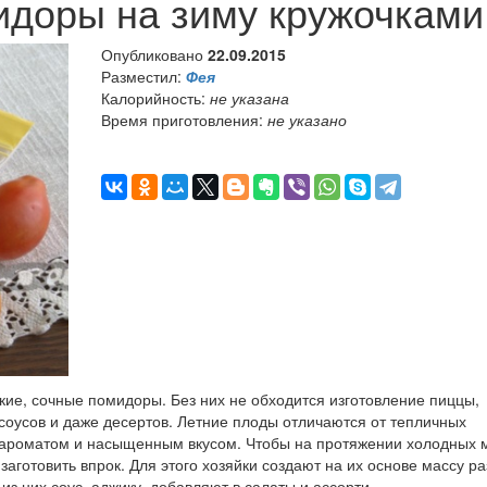
идоры на зиму кружочками
Опубликовано
22.09.2015
Разместил:
Фея
Калорийность:
не указана
Время приготовления:
не указано
кие, сочные помидоры. Без них не обходится изготовление пиццы,
соусов и даже десертов. Летние плоды отличаются от тепличных
 ароматом и насыщенным вкусом. Чтобы на протяжении холодных 
аготовить впрок. Для этого хозяйки создают на их основе массу р
из них соус, аджику, добавляют в салаты и ассорти.