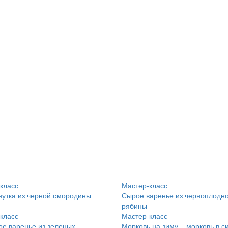
класс
Мастер-класс
утка из черной смородины
Сырое варенье из черноплодн
рябины
класс
Мастер-класс
е варенье из зеленых
Морковь на зиму – морковь в с