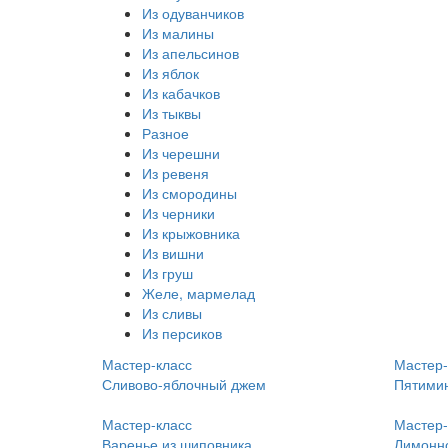
Из одуванчиков
Из малины
Из апельсинов
Из яблок
Из кабачков
Из тыквы
Разное
Из черешни
Из ревеня
Из смородины
Из черники
Из крыжовника
Из вишни
Из груш
Желе, мармелад
Из сливы
Из персиков
Мастер-класс
Мастер-
Сливово-яблочный джем
Пятимин
Мастер-класс
Мастер-
Варенье из шиповника
Лимонно