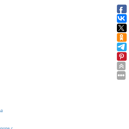
ой
иропе с