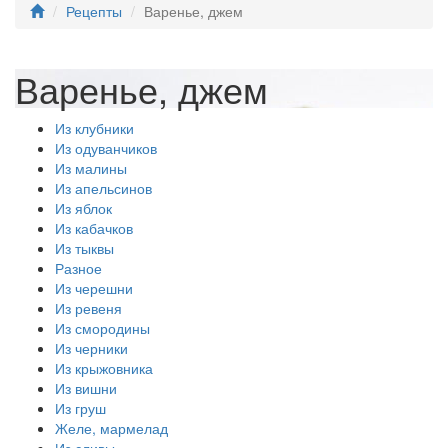
Рецепты
Варенье, джем
Варенье, джем
Из клубники
Из одуванчиков
Из малины
Из апельсинов
Из яблок
Из кабачков
Из тыквы
Разное
Из черешни
Из ревеня
Из смородины
Из черники
Из крыжовника
Из вишни
Из груш
Желе, мармелад